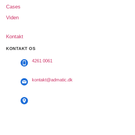
Cases
Viden
Om os
Kontakt
KONTAKT OS
4261 0061
kontakt@admatic.dk
Taastrup Hovedgade 64, 1. mf.