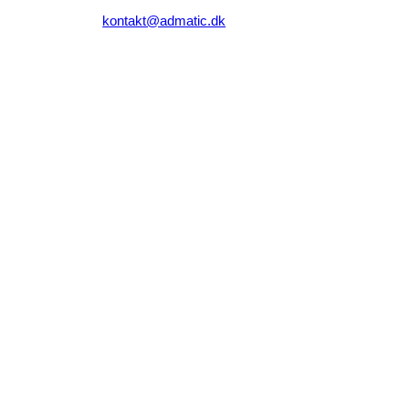
kontakt@admatic.dk
Taastrup Hovedgade 64, 1. mf.