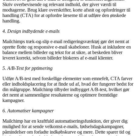
Skriv overbevisende og relevant indhold, der giver værdi til
modtagerne. Brug klare overskrifter, korte afsnit og opfordringer til
handling (CTA) for at opfordre læserne til at udføre den ønskede
handling.
4. Design indbydende e-mails
Mailchimps træk-og-slip e-mail redigeringsværktøj gør det nemt at
oprette flotte og responsive e-mail skabeloner. Husk at inkludere en
balance mellem billeder og tekst for at sikre, at beskeden bliver
leveret korrekt, selvom billeder blokeres af e-mail klienter.
5. A/B-Test for pptimering
Udfør A/B-test med forskellige elementer som emnefelt, CTA farver
eller indholdsplacering for at finde ud af, hvad der fungerer bedst for
din målgruppe. Mailchimp tilbyder indbygget A/B-test, hvilket gør
det nemt at sammenligne resultaterne og optimere fremtidige
kampagner.
6. Automatiser kampagner
Mailchimp har en kraftfuld automatiseringsfunktion, der giver dig
mulighed for at sende velkomst-e-mails, fødselsdagskampagner,
påmindelser om forladte indkøbskurve og mere. Dette sparer tid og