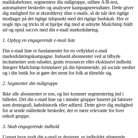
mailskabeloner, segmentere din målgruppe, udføre A/B-test,
automatisere beskeder og analysere kampagneresultater. Dette giver
dig mulighed for at skræddersy dine e-mails, så de når den rigtige
modtager på det rigtige tidspunkt med det rigtige budskab. Her er
nogle tips og tricks til at hjælpe dig med at udnytte Mailchimp fuldt
ud og opnå succes med din e-mail markedsføring.
1. Opbyg en engagerende e-mail liste
Din e-mail liste er fundamentet for en vellykket e-mail
markedsføringskampagne. Indsaml abonnenter ved at tilbyde
incitamenter som rabatter, gratis ressourcer eller eksklusivt indhold.
Integrer Mailchimp-formularer på din hjemmeside, på sociale medier
og i din butik for at gøre det nemt for folk at tilmelde sig.
2. Segmenter din målgruppe
Ikke alle abonnenter er ens, og her kommer segmentering ind i
billedet. Del din e-mail liste op i mindre grupper baseret på faktorer
som demografi, købshistorik eller adfærd. Dette giver dig mulighed
for at sende målrettede beskeder, der er mere relevante for hver
enkelt gruppe.
3. Skab engagerende indhold
Uanset hvor godt din e-mail er designet, er indholdet afgørende.