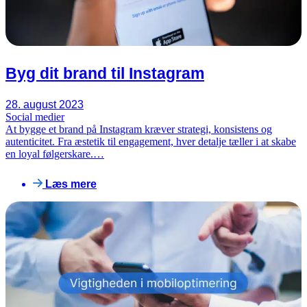
Byg dit brand til Instagram
28. august 2023
Social medier
At bygge et brand på Instagram kræver strategi, konsistens og
autenticitet. Fra æstetik til engagement, hver detalje tæller i at skabe
en loyal følgerskare.…
Læs mere