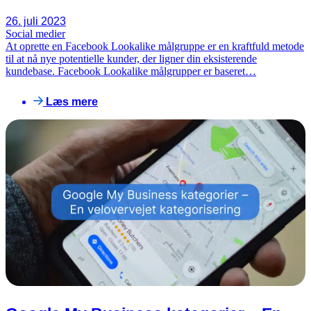
26. juli 2023
Social medier
At oprette en Facebook Lookalike målgruppe er en kraftfuld metode
til at nå nye potentielle kunder, der ligner din eksisterende
kundebase. Facebook Lookalike målgrupper er baseret…
Læs mere