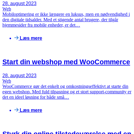
28. august 2023
Web
Mobiloptimering er ikke længere en luksus, men en nødvendighed i
den digitale tidsalder. Med et stigende antal brugere, der tilgår
hjemmesider fra mobile enheder, er det…
Læs mere
Start din webshop med WooCommerce
28. august 2023
Web
WooCommerce gør det enkelt og omkostningseffektivt at starte din
egen webshop. Med fuld tilpasning og et stort support-community er
det en ideel løsning for både små…
Læs mere
Styrk din online tilstedeværelse med en