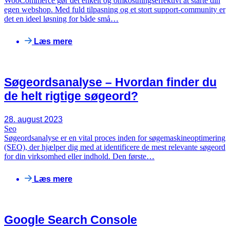
WooCommerce gør det enkelt og omkostningseffektivt at starte din
egen webshop. Med fuld tilpasning og et stort support-community er
det en ideel løsning for både små…
Læs mere
Søgeordsanalyse – Hvordan finder du
de helt rigtige søgeord?
28. august 2023
Seo
Søgeordsanalyse er en vital proces inden for søgemaskineoptimering
(SEO), der hjælper dig med at identificere de mest relevante søgeord
for din virksomhed eller indhold. Den første…
Læs mere
Google Search Console