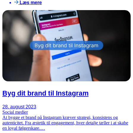
Læs mere
Byg dit brand til Instagram
28. august 2023
Social medier
At bygge et brand på Instagram kræver strategi, konsistens og
autenticitet. Fra æstetik til engagement, hver detalje tæller i at skabe
en loyal følgerskare.…