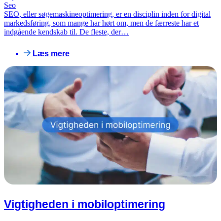
Seo
SEO, eller søgemaskineoptimering, er en disciplin inden for digital
markedsføring, som mange har hørt om, men de færreste har et
indgående kendskab til. De fleste, der…
Læs mere
Vigtigheden i mobiloptimering