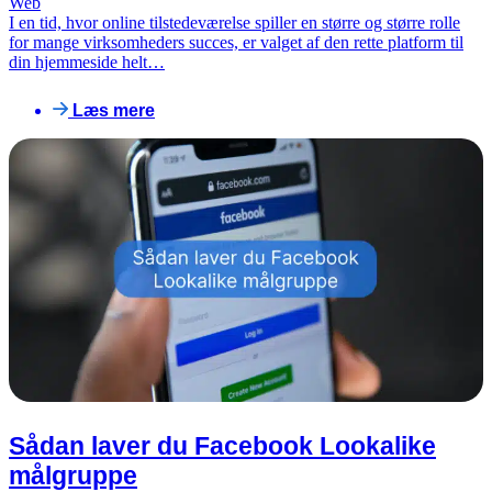
Web
I en tid, hvor online tilstedeværelse spiller en større og større rolle
for mange virksomheders succes, er valget af den rette platform til
din hjemmeside helt…
Læs mere
Sådan laver du Facebook Lookalike
målgruppe