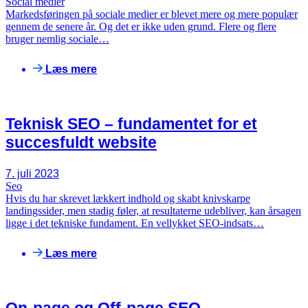
Social medier
Markedsføringen på sociale medier er blevet mere og mere populær
gennem de senere år. Og det er ikke uden grund. Flere og flere
bruger nemlig sociale…
Læs mere
Teknisk SEO – fundamentet for et
succesfuldt website
7. juli 2023
Seo
Hvis du har skrevet lækkert indhold og skabt knivskarpe
landingssider, men stadig føler, at resultaterne udebliver, kan årsagen
ligge i det tekniske fundament. En vellykket SEO-indsats…
Læs mere
On-page og Off-page SEO –