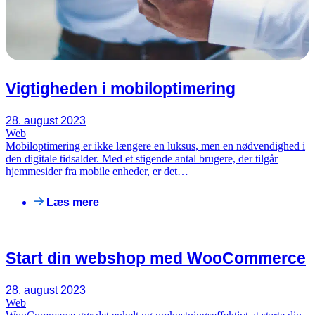
Vigtigheden i mobiloptimering
28. august 2023
Web
Mobiloptimering er ikke længere en luksus, men en nødvendighed i
den digitale tidsalder. Med et stigende antal brugere, der tilgår
hjemmesider fra mobile enheder, er det…
Læs mere
Start din webshop med WooCommerce
28. august 2023
Web