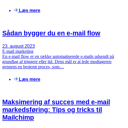
Læs mere
Sådan bygger du en e-mail flow
23. august 2023
E-mail marketing
En e-mail flow er en række automatiserede e-mails udsendt på
grundlag af triggere eller tid. Dens mål er at lede modtageren
gennem en bestemt proces, som…
Læs mere
Maksimering af succes med e-mail
markedsføring: Tips og tricks til
Mailchimp