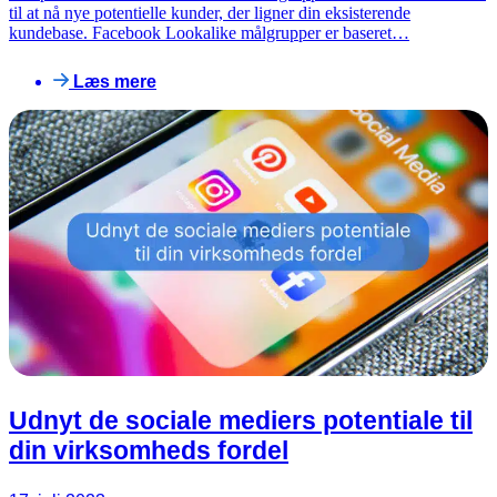
til at nå nye potentielle kunder, der ligner din eksisterende
kundebase. Facebook Lookalike målgrupper er baseret…
Læs mere
Udnyt de sociale mediers potentiale til
din virksomheds fordel