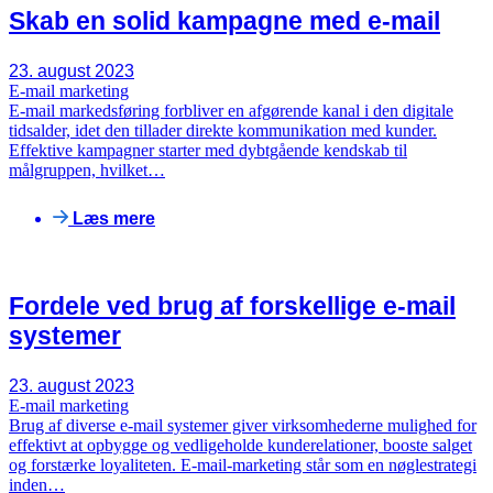
Skab en solid kampagne med e-mail
23. august 2023
E-mail marketing
E-mail markedsføring forbliver en afgørende kanal i den digitale
tidsalder, idet den tillader direkte kommunikation med kunder.
Effektive kampagner starter med dybtgående kendskab til
målgruppen, hvilket…
Læs mere
Fordele ved brug af forskellige e-mail
systemer
23. august 2023
E-mail marketing
Brug af diverse e-mail systemer giver virksomhederne mulighed for
effektivt at opbygge og vedligeholde kunderelationer, booste salget
og forstærke loyaliteten. E-mail-marketing står som en nøglestrategi
inden…