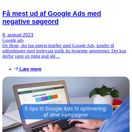
Få mest ud af Google Ads med
negative søgeord
8. august 2023
Google ads
De fleste, der har prøvet kræfter med Google Ads, kender til
udfordringer med irrelevant trafik fra bestemte søgetermer. Det kan
derfor være en rigtig god idé…
Læs mere