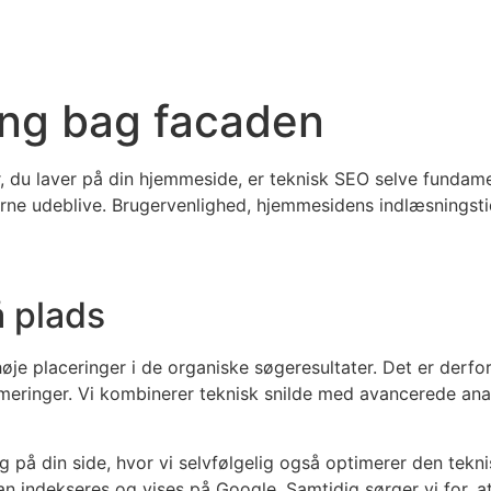
ing bag facaden
 du laver på din hjemmeside, er teknisk SEO selve fundament
erne udeblive. Brugervenlighed, hjemmesidens indlæsningsti
 plads
e placeringer i de organiske søgeresultater. Det er derfor
ringer. Vi kombinerer teknisk snilde med avancerede analy
på din side, hvor vi selvfølgelig også optimerer den tekni
an indekseres og vises på Google.
Samtidig sørger vi for, a