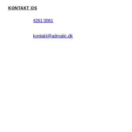
KONTAKT OS
4261 0061
kontakt@admatic.dk
Taastrup Hovedgade 64, 1. mf.