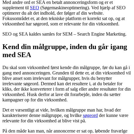
Med andre ord er SEA en betalt annonceringsform og er et
supplement til
SEO
(Søgemaskineoptimering). Ved hjælp af SEO
optimerer du alt det indhold, der følger af din website.
Fokusområdet er, at den tekniske platform er korrekt sat op, og at
virksomhed har søgeord, som er relevante for din virksomhed.
SEO og SEA kaldes samles for SEM – Search Engine Marketing.
Kend din målgruppe, inden du går igang
med SEA
Du skal som virksomhed først kende din målgruppe, før du kan gå i
gang med annonceringen. Grunden til dette er, at din virksomhed vil
blive anset som irrelevant for målgrupper, hvis du benytter
irrelevante søgeord. Dermed kan det resultere i, at du betaler for
kliks, der ikke konverterer i form af salg eller andre resultater for din
virksomhed. Husk derfor at lave dit forarbejde, inden du sætter
kampagner op for din virksomhed.
Det er væsentligt at vide, hvilken målgruppe man har, hvad der
karakteriserer denne målgruppe, og hvilke
søgeord
der kunne være
relevante for din virksomhed at blive vist på.
På den måde kan man, når annoncerne er sat op, løbende fravælge